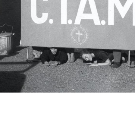
c.i.a.m.