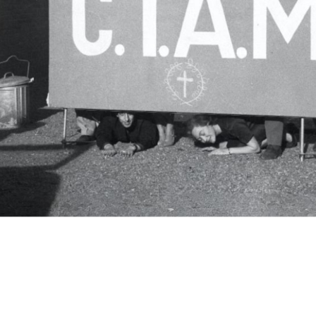
c.i.a.m.