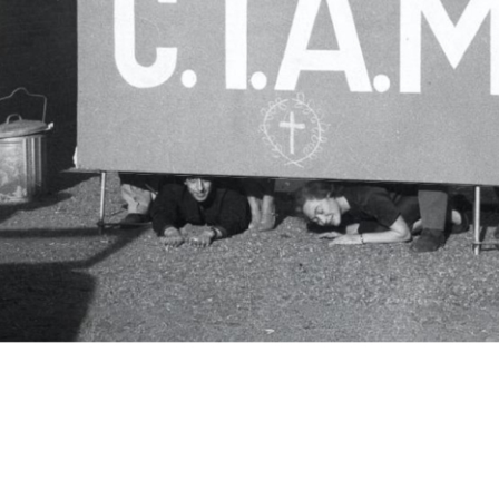
c.i.a.m.