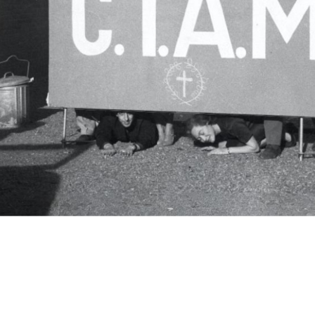
c.i.a.m.