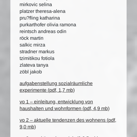
mirkovic selina
platzer theresa-alena
pru?fling katharina
purkarthofer olivia ramona
reintsch andreas odin
röck martin
salkic mirza
stradner markus
tzimitikou fotiola
zlateva tanya
zöbl jakob
aufgabenstellung sozialräumliche
experimente (pdf, 1,7 mb)
vo 1 – einleitung, entwicklung von
haushalten und wohnformen (pdf, 4,9 mb)
vo 2 – aktuelle tendenzen des wohnens (pdf,
9,0 mb)