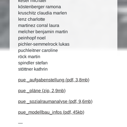
keser michael
köstenberger ramona
kruschitz claudia marlen
lenz charlotte
martinez corral laura
melcher benjamin martin
peinhopf noel
pichler-semmelrock lukas
puchleitner caroline
röck martin
spindler stefan
stöttner kathrin
pue _aufgabenstellung (pdf, 3,8mb)
pue _pläne (zip, 2,9mb)
pue _sozialraumanalyse (pdf, 9,6mb)
pue_modellbau_infos (pdf, 45kb)
—