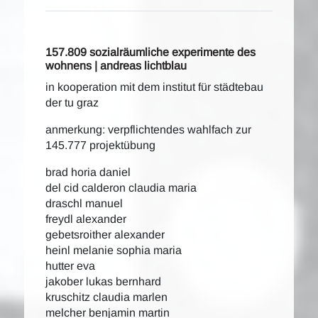
157.809 sozialräumliche experimente des
wohnens | andreas lichtblau
in kooperation mit dem institut für städtebau
der tu graz
anmerkung: verpflichtendes wahlfach zur
145.777 projektübung
brad horia daniel
del cid calderon claudia maria
draschl manuel
freydl alexander
gebetsroither alexander
heinl melanie sophia maria
hutter eva
jakober lukas bernhard
kruschitz claudia marlen
melcher benjamin martin