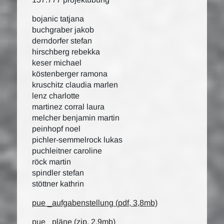
bojanic tatjana
buchgraber jakob
derndorfer stefan
hirschberg rebekka
keser michael
köstenberger ramona
kruschitz claudia marlen
lenz charlotte
martinez corral laura
melcher benjamin martin
peinhopf noel
pichler-semmelrock lukas
puchleitner caroline
röck martin
spindler stefan
stöttner kathrin
pue _aufgabenstellung (pdf, 3,8mb)
pue _pläne (zip, 2,9mb)