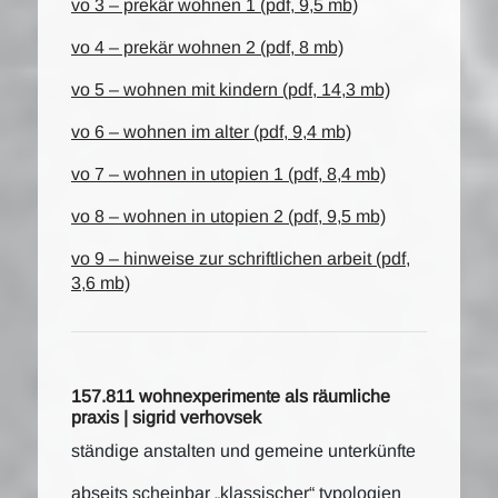
vo 3 – prekär wohnen 1 (pdf, 9,5 mb)
vo 4 – prekär wohnen 2 (pdf, 8 mb)
vo 5 – wohnen mit kindern (pdf, 14,3 mb)
vo 6 – wohnen im alter (pdf, 9,4 mb)
vo 7 – wohnen in utopien 1 (pdf, 8,4 mb)
vo 8 – wohnen in utopien 2 (pdf, 9,5 mb)
vo 9 – hinweise zur schriftlichen arbeit (pdf,
3,6 mb)
157.811 wohnexperimente als räumliche
praxis | sigrid verhovsek
ständige anstalten und gemeine unterkünfte
abseits scheinbar „klassischer“ typologien