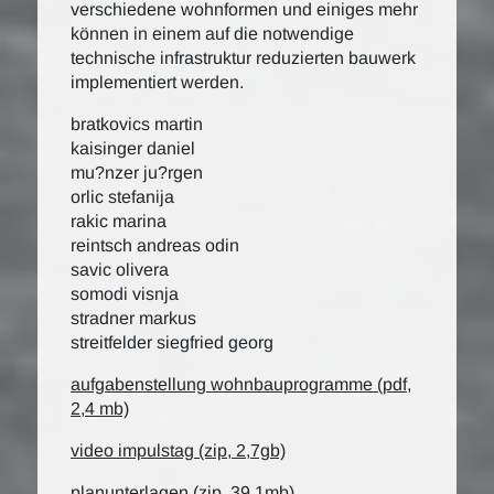
verschiedene wohnformen und einiges mehr
können in einem auf die notwendige
technische infrastruktur reduzierten bauwerk
implementiert werden.
bratkovics martin
kaisinger daniel
mu?nzer ju?rgen
orlic stefanija
rakic marina
reintsch andreas odin
savic olivera
somodi visnja
stradner markus
streitfelder siegfried georg
aufgabenstellung wohnbauprogramme (pdf,
2,4 mb)
video impulstag (zip, 2,7gb)
planunterlagen (zip, 39,1mb)