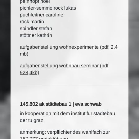
peinhopf noel
pichler-semmelrock lukas
puchleitner caroline
röck martin
spindler stefan
stöttner kathrin
aufgabenstellung wohnexperimente (pdf, 2,4
mb)
aufgabenstellung wohnbau seminar (pdf,
928,4kb)
145.802 ak städtebau 1 | eva schwab
in kooperation mit dem institut für städtebau
der tu graz
anmerkung: verpflichtendes wahlfach zur
157.777 projektübung