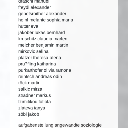
draschl manuel
freydl alexander
gebetsroither alexander
heinl melanie sophia maria
hutter eva
jakober lukas bernhard
kruschitz claudia marlen
melcher benjamin martin
mirkovic selina
platzer theresa-alena
pru?fling katharina
purkarthofer olivia ramona
reintsch andreas odin
röck martin
salkic mirza
stradner markus
tzimitikou fotiola
zlateva tanya
zöbl jakob
aufgabenstellung angewandte soziologie