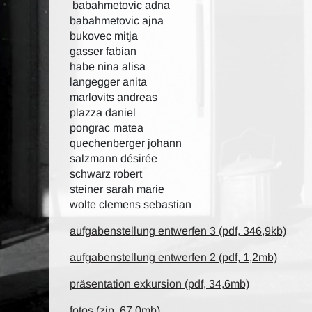
babahmetovic adna
babahmetovic ajna
bukovec mitja
gasser fabian
habe nina alisa
langegger anita
marlovits andreas
plazza daniel
pongrac matea
quechenberger johann
salzmann désirée
schwarz robert
steiner sarah marie
wolte clemens sebastian
aufgabenstellung entwerfen 3 (pdf, 346,9kb)
aufgabenstellung entwerfen 2 (pdf, 1,2mb)
präsentation exkursion (pdf, 34,6mb)
fotos (zip, 67,0mb)