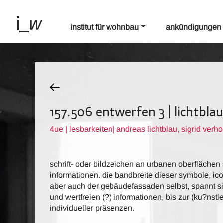
institut für wohnbau
ankündigungen
157.506 entwerfen 3 | lichtbla
4ue | lesbarkeiten| andreas lichtblau, sigrid verh
schrift- oder bildzeichen an urbanen oberflächen 
informationen. die bandbreite dieser symbole, icon
aber auch der gebäudefassaden selbst, spannt si
und wertfreien (?) informationen, bis zur (ku?nst
individueller präsenzen.