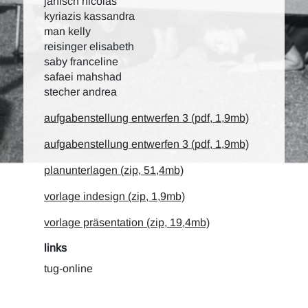
janisch nicolas
kyriazis kassandra
man kelly
reisinger elisabeth
saby franceline
safaei mahshad
stecher andrea
aufgabenstellung entwerfen 3 (pdf, 1,9mb)
aufgabenstellung entwerfen 3 (pdf, 1,9mb)
planunterlagen (zip, 51,4mb)
vorlage indesign (zip, 1,9mb)
vorlage präsentation (zip, 19,4mb)
links
tug-online
c.i.a.m.