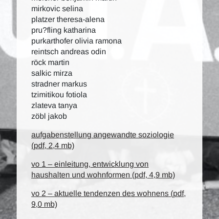
mirkovic selina
platzer theresa-alena
pru?fling katharina
purkarthofer olivia ramona
reintsch andreas odin
röck martin
salkic mirza
stradner markus
tzimitikou fotiola
zlateva tanya
zöbl jakob
aufgabenstellung angewandte soziologie
(pdf, 2,4 mb)
vo 1 – einleitung, entwicklung von
haushalten und wohnformen (pdf, 4,9 mb)
vo 2 – aktuelle tendenzen des wohnens (pdf,
9,0 mb)