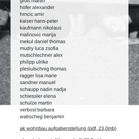
groß martin
hofer alexander
hrncic amir
kaiser hans-peter
kaufmann nikolaus
malinovic marija
mekul daniel thomas
mudry luca zsofia
mutschlechner alex
philipp ulrike
plesiutschnig thomas
ragger lisa marie
sandner manuel
schaupp nadin nadja
schiessler elena
schulze martin
verbost barbara
wabscheg benjamin
ak wohnbau aufgabenstellung (pdf, 23,0mb)