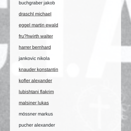
buchgraber jakob
draschl michael
eggel martin ewald
fru?hwirth walter
harrer bernhard
jankovic nikola
knauder konstantin
kofler alexander
lubishtani flakrim
malsiner lukas
mössner markus
pucher alexander