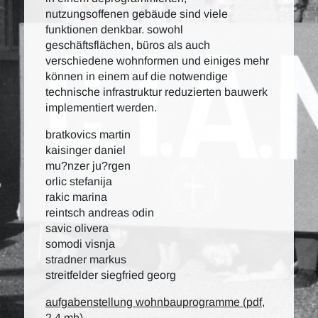
nutzungsoffenen gebäude sind viele
funktionen denkbar. sowohl
geschäftsflächen, büros als auch
verschiedene wohnformen und einiges mehr
können in einem auf die notwendige
technische infrastruktur reduzierten bauwerk
implementiert werden.
bratkovics martin
kaisinger daniel
mu?nzer ju?rgen
orlic stefanija
rakic marina
reintsch andreas odin
savic olivera
somodi visnja
stradner markus
streitfelder siegfried georg
aufgabenstellung wohnbauprogramme (pdf,
2,4 mb)