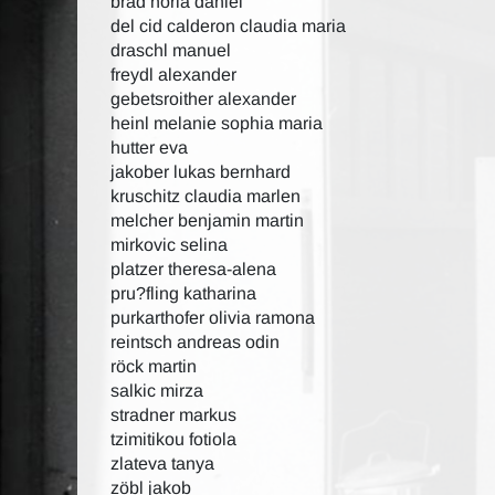
brad horia daniel
del cid calderon claudia maria
draschl manuel
freydl alexander
gebetsroither alexander
heinl melanie sophia maria
hutter eva
jakober lukas bernhard
kruschitz claudia marlen
melcher benjamin martin
mirkovic selina
platzer theresa-alena
pru?fling katharina
purkarthofer olivia ramona
reintsch andreas odin
röck martin
salkic mirza
stradner markus
tzimitikou fotiola
zlateva tanya
zöbl jakob