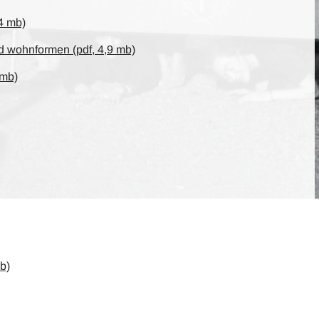
4 mb)
nd wohnformen (pdf, 4,9 mb)
 mb)
mb)