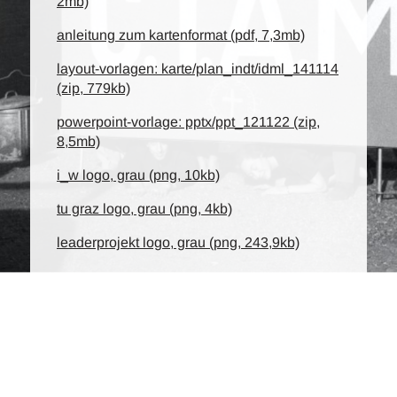
2mb)
anleitung zum kartenformat (pdf, 7,3mb)
layout-vorlagen: karte/plan_indt/idml_141114
(zip, 779kb)
powerpoint-vorlage: pptx/ppt_121122 (zip,
8,5mb)
i_w logo, grau (png, 10kb)
tu graz logo, grau (png, 4kb)
leaderprojekt logo, grau (png, 243,9kb)
c.i.a.m.