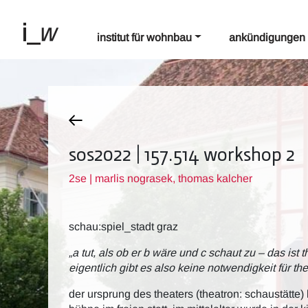
institut für wohnbau
ankündigungen
sos2022 | 157.514 workshop 2
2se | marlis nograsek, thomas kalcher
schau:spiel_stadt graz
„a tut, als ob er b wäre und c schaut zu – das ist 
eigentlich gibt es also keine notwendigkeit für th
der ursprung des theaters (theatron: schaustätte) 