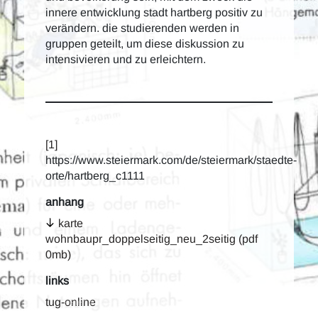
innere entwicklung stadt hartberg positiv zu
verändern. die studierenden werden in
gruppen geteilt, um diese diskussion zu
intensivieren und zu erleichtern.
[1]
https://www.steiermark.com/de/steiermark/staedte-
orte/hartberg_c1111
anhang
karte
wohnbaupr_doppelseitig_neu_2seitig (pdf
0mb)
links
tug-online
seiten aus riken yamamoto_local community area | bild riken
yamamoto_local community area