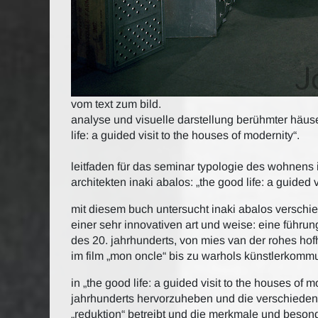
vom text zum bild.
analyse und visuelle darstellung berühmter häuse
life: a guided visit to the houses of modernity“.
leitfaden für das seminar typologie des wohnens
architekten inaki abalos: „the good life: a guided 
mit diesem buch untersucht inaki abalos versc
einer sehr innovativen art und weise: eine führu
des 20. jahrhunderts, von mies van der rohes hof
im film „mon oncle“ bis zu warhols künstlerkommu
in „the good life: a guided visit to the houses of m
jahrhunderts hervorzuheben und die verschieden
„reduktion“ betreibt und die merkmale und besond