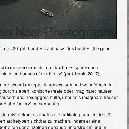
r des 20. jahrhunderts auf basis des buches „the good
 ist in diesem semester das buch des spanischen
visit to the houses of modernity“ (park book, 2017).
hiedene wohnkonzepte, lebensweisen und wohnformen in
ng durch sieben ikonische (reale oder imaginäre) häuser
häusern und heideggers hütte, über tatis imaginäre häuser
ne „the factory“ in manhattan.
odernity“ gelingt es abalos die radikale pluralität des 20.
en archetypen sichtbar zu machen, indem er eine
erheiten der einzelnen gebäude unterstreicht und in