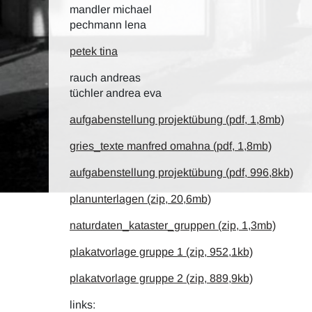
mandler michael
pechmann lena
petek tina
rauch andreas
tüchler andrea eva
aufgabenstellung projektübung (pdf, 1,8mb)
gries_texte manfred omahna (pdf, 1,8mb)
aufgabenstellung projektübung (pdf, 996,8kb)
planunterlagen (zip, 20,6mb)
naturdaten_kataster_gruppen (zip, 1,3mb)
plakatvorlage gruppe 1 (zip, 952,1kb)
plakatvorlage gruppe 2 (zip, 889,9kb)
links: