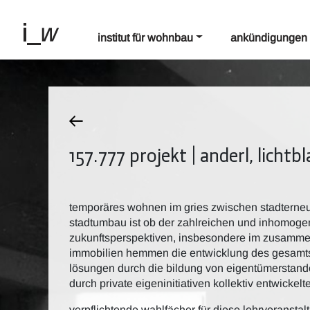
institut für wohnbau
ankündigungen
157.777 projekt | anderl, lichtb
temporäres wohnen im gries zwischen stadterne
stadtumbau ist ob der zahlreichen und inhomogen
zukunftsperspektiven, insbesondere im zusamme
immobilien hemmen die entwicklung des gesamts
lösungen durch die bildung von eigentümerstando
durch private eigeninitiativen kollektiv entwickel
verpflichtende wahlfächer für diese lehrveranstal