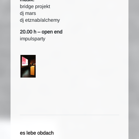
bridge projekt
dj mars
dj etznab/alchemy
20.00 h – open end
impulsparty
es lebe obdach