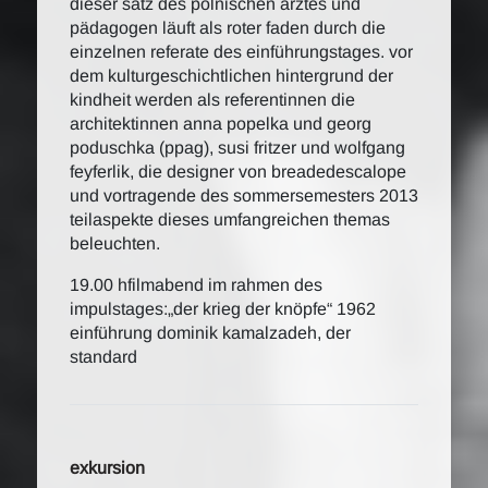
dieser satz des polnischen arztes und
pädagogen läuft als roter faden durch die
einzelnen referate des einführungstages. vor
dem kulturgeschichtlichen hintergrund der
kindheit werden als referentinnen die
architektinnen anna popelka und georg
poduschka (ppag), susi fritzer und wolfgang
feyferlik, die designer von breadedescalope
und vortragende des sommersemesters 2013
teilaspekte dieses umfangreichen themas
beleuchten.
19.00 hfilmabend im rahmen des
impulstages:„der krieg der knöpfe“ 1962
einführung dominik kamalzadeh, der
standard
exkursion