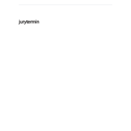
jurytermin
c.i.a.m.